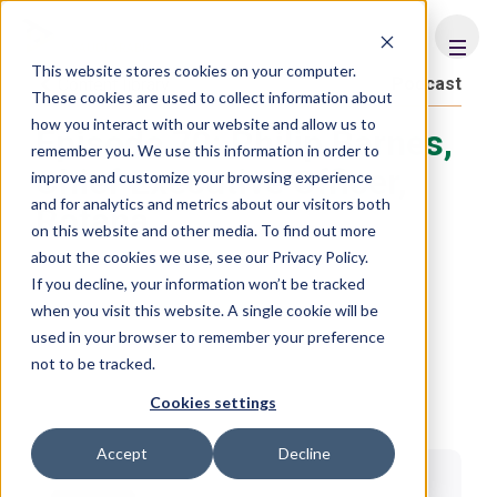
FHS
SAUDI ARABIA
This website stores cookies on your computer.
Podcast
Content library
These cookies are used to collect information about
how you interact with our website and allow us to
Episode 70: Philip Barnes,
remember you. We use this information in order to
Chief Executive Officer,
improve and customize your browsing experience
and for analytics and metrics about our visitors both
Rotana
on this website and other media. To find out more
about the cookies we use, see our Privacy Policy.
If you decline, your information won’t be tracked
when you visit this website. A single cookie will be
used in your browser to remember your preference
not to be tracked.
Cookies settings
Accept
Decline