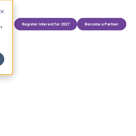
World
FHS Africa
FHS Egypt
FHS Living
Branded Residences Forum
AviaDev
SAHIC
Register Interest for 2027
Become a Partner
cs