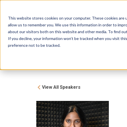
The Bench
Brought to you by
FHS
This website stores cookies on your computer. These cookies are u
About
Investors
Prog
allow us to remember you. We use this information in order to impr
SAUDI ARABIA
about our visitors both on this website and other media. To find ou
If you decline, your information won’t be tracked when you visit th
preference not to be tracked.
View All Speakers