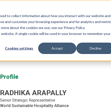
Our Events:
FHS
FHS 
sed to collect information about how you interact with our website and
ramme
Partnership
Event Features
Editions
ove and customize your browsing experience and for analytics and metri
t more about the cookies we use, see our Privacy Policy.
is website. A single cookie will be used in your browser to remember your
Cookies settings
Accept
Decline
Profile
RADHIKA
ARAPALLY
Senior Strategic Representative
World Sustainable Hospitality Alliance