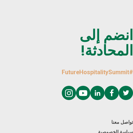
انضم إلى
المحادثة!
#FutureHospitalitySummit
تواصل معنا
سياسة الخصوصية