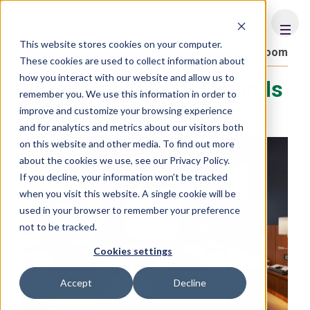
FHS
SAUDI ARABIA
This website stores cookies on your computer.
Press room
Content library
These cookies are used to collect information about
how you interact with our website and allow us to
Aleph Hospitality Expands
remember you. We use this information in order to
Middle East Footprint.
improve and customize your browsing experience
and for analytics and metrics about our visitors both
on this website and other media. To find out more
about the cookies we use, see our Privacy Policy.
If you decline, your information won’t be tracked
when you visit this website. A single cookie will be
used in your browser to remember your preference
not to be tracked.
Cookies settings
Accept
Decline