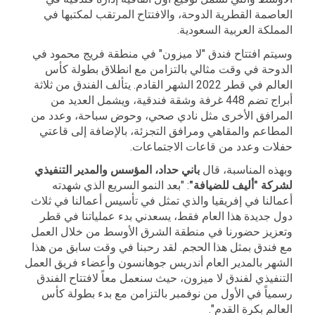
العاصمة القطرية الدوحة، والافتتاح المرتقب لمكتبها في
المملكة العربية السعودية.
وسيتم افتتاح فندق "لا ميزون" في منطقة فريج محمود في
الدوحة في وقت مثالي بالتزامن مع انطلاق بطولة كأس
العالم في قطر 2022 الشهر القادم. يتألف الفندق من ثلاثة
أبراج تضم 448 غرفة وشقة فندقية، ويشمل العديد من
المرافق الأخرى مثل نادي صحي، وحوض سباحة، وعدد من
المطاعم والمقاهي ومرافق التجزئة، بالإضافة إلى قاعتي
حفلات وعدد من قاعات الاجتماعات.
وبهذه المناسبة، قال
باني حداد، المؤسس والمدير التنفيذي
لشركة "أليف للضيافة"
: "بعد النمو السريع الذي شهدته
أعمالنا في إفريقيا والذي تمثل في تأسيس أعمالنا في ثلاث
دول جديدة هذا العام فقط، يسعدني بدء عملياتنا في قطر
وتعزيز حضورنا في منطقة الشرق الأوسط من خلال العمل
مع فندق بمثل هذا الحجم. لقد رحبنا في وقت سابق من هذا
الشهر بالمدير العام أندريس جوهانسون وأعضاء فريق العمل
التنفيذي لفندق لا ميزون، حيث سنعمل معاً لافتتاح الفندق
رسمياً في الأول من نوفمبر بالتزامن مع بدء بطولة كأس
العالم بكرة القدم".