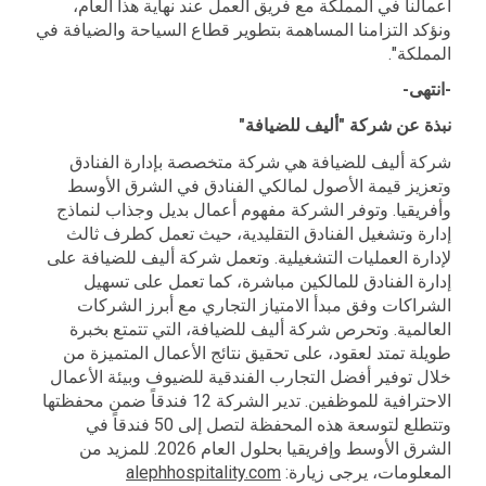
أعمالنا في المملكة مع فريق العمل عند نهاية هذا العام،
ونؤكد التزامنا المساهمة بتطوير قطاع السياحة والضيافة في
المملكة".
-انتهى-
نبذة عن شركة "أليف للضيافة"
شركة أليف للضيافة هي شركة متخصصة بإدارة الفنادق
وتعزيز قيمة الأصول لمالكي الفنادق في الشرق الأوسط
وأفريقيا. وتوفر الشركة مفهوم أعمال بديل وجذاب لنماذج
إدارة وتشغيل الفنادق التقليدية، حيث تعمل كطرف ثالث
لإدارة العمليات التشغيلية. وتعمل شركة أليف للضيافة على
إدارة الفنادق للمالكين مباشرة، كما تعمل على تسهيل
الشراكات وفق مبدأ الامتياز التجاري مع أبرز الشركات
العالمية. وتحرص شركة أليف للضيافة، التي تتمتع بخبرة
طويلة تمتد لعقود، على تحقيق نتائج الأعمال المتميزة من
خلال توفير أفضل التجارب الفندقية للضيوف وبيئة الأعمال
الاحترافية للموظفين. تدير الشركة 12 فندقاً ضمن محفظتها
وتتطلع لتوسعة هذه المحفظة لتصل إلى 50 فندقاً في
الشرق الأوسط وإفريقيا بحلول العام 2026. للمزيد من
alephhospitality.com
المعلومات، يرجى زيارة: