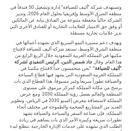
وتستهدف شركة "أليف للضيافة" إدارة وتشغيل 50 فندقاً في
منطقة الشرق الأوسط وإفريقيا بحلول العام 2026، وتدير
الشركة حالياً محفظة متنوعة من الفنادق نيابة عن المالكين
أو وفق حق الامتياز للعلامات التجارية أو للفنادق الأخرى التي
تدير علامات تجارية مستقلة.
وبهدف دعم مسيرة النمو السريع الذي تشهده أعمالها في
منطقة الشرق الأوسط، تستعد شركة أليف للضيافة لافتتاح
مكتبها في المملكة العربية السعودية خلال الربع الرابع من
هذا العام. وقال
جاد شمس الدين، الرئيس التنفيذي لشركة
"أليف للضيافة"
: "نحن متحمسون جداً لافتتاح مكتبنا في
المملكة العربية السعودية التي يشهد فيها قطاع السياحة
والضيافة تطوراً سريعاً وغير مسبوقاً، هذا القطاع الذي بات
يرسخ من مكانة المملكة كمركز مرموق على مستوى
المنطقة والعالم بفضل رؤية المملكة 2030. ومع عرض
المملكة لاستضافة معرض إكسبو 2030 في الرياض، وتطوير
العديد من المشاريع الضخمة والطموحة في مختلف أنحاء
المملكة، فإن صناعة السفر والسياحة والضيافة تشهد
تطورات سريعة وكبيرة الأمر الذي بات يساهم في زيادة
الطلب الذي نشهده على خدمات الإدارة الخارجية. نتطلع لبدء